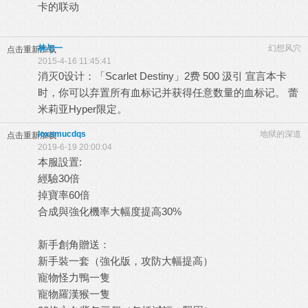
卡的联动
林与一
幻想风穴
点击重新加载
2015-4-16 11:45:41
消灭0设计：「Scarlet Destiny」2费 500 汲引 宣言本卡
时，你可以弃置所有血标记并获得任意数量的血标记。 蕾
米莉亚Hyper限定。
loxsmucdqs
地狱的深道
点击重新加载
2019-6-19 20:00:04
本服設置:
經驗30倍
掉寶率60倍
合成與強化機率大幅度提高30%
新手創角贈送：
新手裝一套（強化版，攻防大幅提高）
寵物怪力鴨一隻
寵物羅漢猴一隻