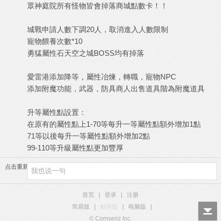
眾神庭院所有怪物皆會掉落商城點數卡！！
城戰申請人數下調20人，取消進入人數限制
寵物餵養次數*10
勇猛屬性石天空之城BOSS均有掉落
愛雷港添加降等，屬性冶煉，轉職，寵物NPC
添加附魔功能，武器，防具商人出售道具階為附魔道具
升等屬性點設置：
在原有的屬性點上1-70等每升一等屬性點額外增加1點
71等以後每升一等屬性點額外增加2點
99-110等升級屬性點更加豐厚
点击重新加载
首页
|
登录
|
注册
简易版
|
触屏版
|
电脑版
|
© Comsenz Inc.