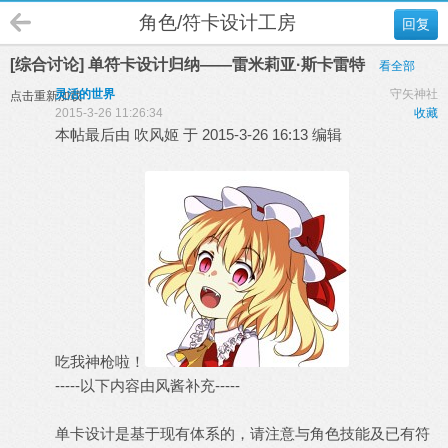
角色/符卡设计工房
回复
[综合讨论] 单符卡设计归纳——雷米莉亚·斯卡雷特
看全部
灵活的世界
守矢神社
点击重新加载
2015-3-26 11:26:34
收藏
本帖最后由 吹风姬 于 2015-3-26 16:13 编辑
吃我神枪啦！
-----以下内容由风酱补充-----
单卡设计是基于现有体系的，请注意与角色技能及已有符