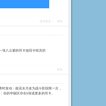
使用道具
举报
牌堆一张八云紫的符卡放回卡组洗切
举报
弹幕伤害时发动：鏡花水月改为战斗阶段限一次，
：你的华丽区存在6张或更多的符卡。