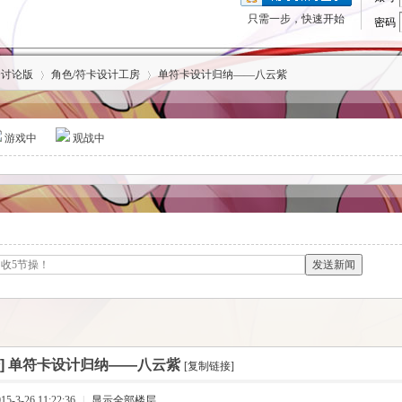
只需一步，快速开始
密码
合讨论版
角色/符卡设计工房
单符卡设计归纳——八云紫
游戏中
观战中
›
›
发送新闻
]
单符卡设计归纳——八云紫
[复制链接]
-3-26 11:22:36
|
显示全部楼层