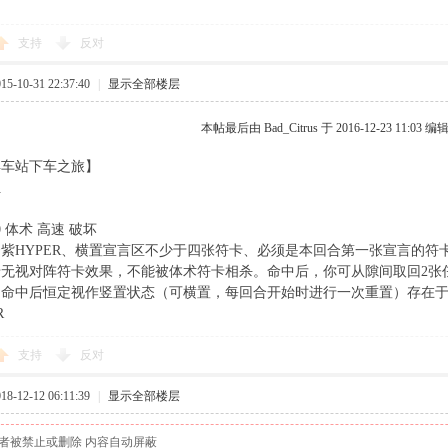
支持
反对
-10-31 22:37:40
|
显示全部楼层
本帖最后由 Bad_Citrus 于 2016-12-23 11:03 编
弃车站下车之旅】
伍
0 体术 高速 破坏
紫HYPER、横置宣言区不少于四张符卡、必须是本回合第一张宣言的符
卡无视对阵符卡效果，不能被体术符卡相杀。命中后，你可从隙间取回2张
，命中后恒定视作竖置状态（可横置，每回合开始时进行一次重置）存在
R
支持
反对
-12-12 06:11:39
|
显示全部楼层
者被禁止或删除 内容自动屏蔽