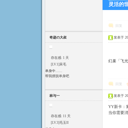
灵活的世
祭
回复
奇迹の大叔
发表于 2015
存在感: 1 天
幻巢「飞光
[LV.1]呆毛
单身中……
帮我摆脱单身吧
官
回复
林与一
发表于 2015
YY新卡：
当你需要消
存在感: 11 天
[LV.3]毛玉II