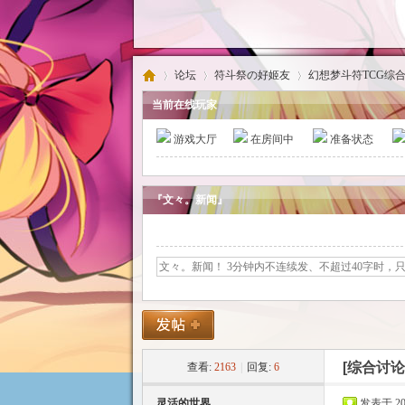
论坛
符斗祭の好姬友
幻想梦斗符TCG综
当前在线玩家
游戏大厅
在房间中
准备状态
东
»
›
›
『文々。新闻』
方
[综合讨论
查看:
2163
|
回复:
6
灵活的世界
发表于 2015