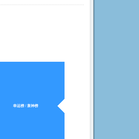
幸运榜 / 衰神榜