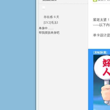
存在感: 6 天
紫老太婆！符卡集
[LV.2]毛玉I
-----以下
单身中……
符
帮我摆脱单身吧
单卡设计
[
发帖际遇
]:
斗