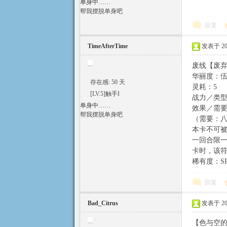
单身中……
帮我摆脱单身吧
方
回复
TimeAfterTime
发表于 2015
废线【废
华丽度：
存在感: 50 天
灵耗：5
[LV.5]触手I
战力／类型：
单身中……
效果／需
论
帮我摆脱单身吧
（需要：八
本卡不可
一回合限一
卡时，该符卡
稀有度：S
回复
Bad_Citrus
发表于 2015
坛
【色与空