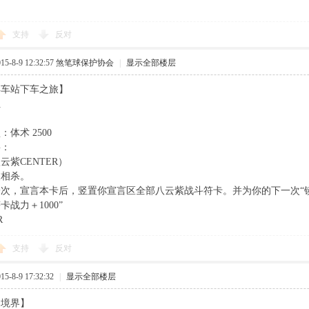
支持
反对
-8-9 12:32:57
煞笔球保护协会
|
显示全部楼层
弃车站下车之旅】
伍
体术 2500
要：
云紫CENTER）
被相杀。
次，宣言本卡后，竖置你宣言区全部八云紫战斗符卡。并为你的下一次“镜
战力＋1000”
R
支持
反对
-8-9 17:32:32
|
显示全部楼层
的境界】