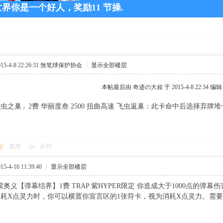
界你是一个好人，奖励11 节操.
-4-8 22:26:31
煞笔球保护协会
|
显示全部楼层
本帖最后由 奇迹の大叔 于 2015-4-8 22:34 编辑
虫之巢」2费 华丽度叁 2500 扭曲高速 飞虫返巢：此卡命中后选择弃
支持
反对
-4-16 11:39:40
|
显示全部楼层
紫奥义【弹幕结界】1费 TRAP 紫HYPER限定 你造成大于1000点的
耗X点灵力时，你可以横置你宣言区的1张符卡，视为消耗X点灵力。需要