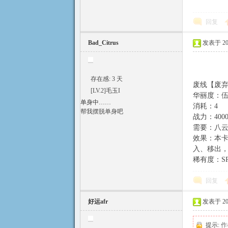
回复
Bad_Citrus
发表于 2015
存在感: 3 天
废线【废
[LV.2]毛玉I
华丽度：
单身中……
消耗：4
帮我摆脱单身吧
战力：400
需要：八云
效果：本
入、移出
稀有度：S
回复
好运afr
发表于 2018
提示:
作