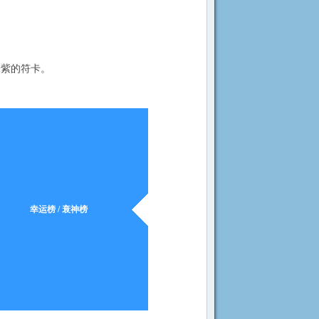
张紫的符卡。
幸运榜 / 衰神榜