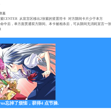
伍
 弹幕
紫CENTER 从宣言区移出2张紫的竖置符卡 对方隙间卡片少于本方
卡命中后，单方面贯通双方隙间。本卡被相杀后，可从隙间无消耗宣言一
R
itrus忘掉了烦恼，获得4 点节操.