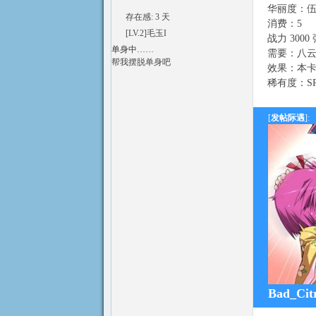
华丽度：
存在感: 3 天
消费：5
[LV.2]毛玉I
战力 3000
单身中……
需要：八云
帮我摆脱单身吧
效果：本
稀有度：S
[
发帖际遇
]:
Bad_C