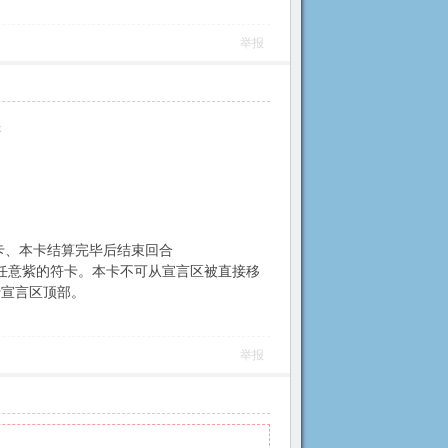
举报
辑
卡、本卡结算完毕后结束回合
任意紫的符卡。本卡不可从宣言区被直接移
于宣言区顶部。
举报