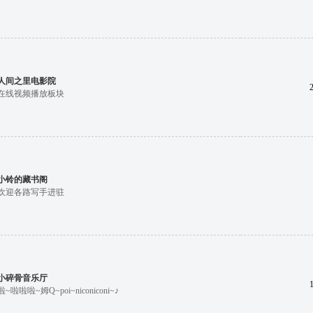
人间之里电影院
在线视频播放板块
小铃的藏书阁
欢迎各路写手进驻
小碎骨音乐厅
啦~啦啦啦~姆Q~poi~niconiconi~♪