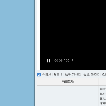
符
今日:
0
|
昨日:
1
|
帖子:
784832
|
会员:
599586
|
欢
斗
特别活动
在地
在地
在地
这算