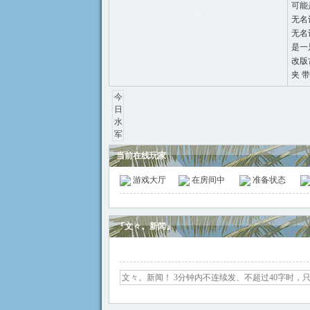
可能
无名设
无名
是一
祭
改版
夹 带
今
日
水
军
当前在线玩家
游戏大厅
在房间中
准备状态
官
『文々。新闻』