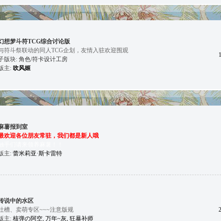
幻想梦斗符TCG综合讨论版
与符斗祭联动的同人TCG企划，友情入驻欢迎围观
子版块:
角色/符卡设计工房
版主:
吹风姬
麻薯报到室
最欢迎各位朋友常驻，我们都是新人哦
触手们请来领养麻薯！！
版主:
蕾米莉亚·斯卡雷特
传说中的水区
吐槽、卖萌专区~~~注意版规
版主:
核弹の阿空
,
万年~灰
,
狂暴补师