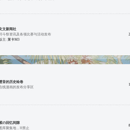
文文新闻社
符斗祭资讯及各项比赛与活动发布
版主:
莱卡M3
慧音的历史绘卷
在线漫画的发布分享区
紫の回忆间隙
图库聚集地，H禁止