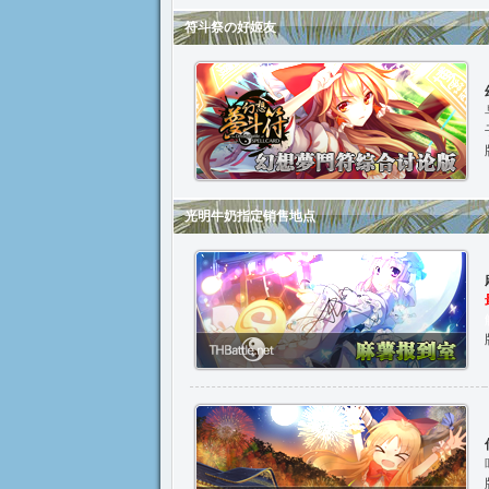
符斗祭の好姬友
光明牛奶指定销售地点