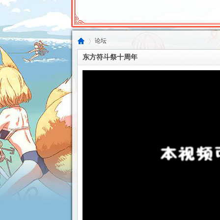
论坛
东方符斗祭十周年
东
»
方