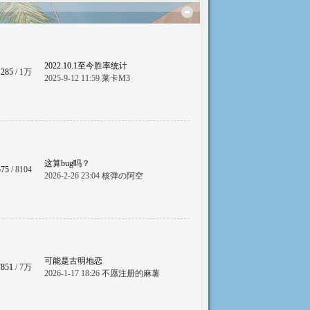
2022.10.1至今胜率统计
1285
/
1万
2025-9-12 11:59
莱卡M3
这算bug吗？
575
/ 8104
2026-2-26 23:04
核弹の阿空
可能是古明地恋
7851
/
7万
2026-1-17 18:26
不愿注册的麻薯