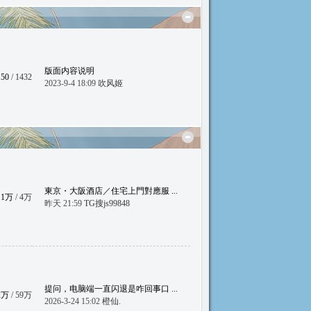
版面内容说明
150
/ 1432
2023-9-4 18:09
吹风姬
東京・大阪酒店／住宅上門對應服 ...
1万
/
4万
昨天 21:59
TG搜js99848
提问，电脑端一直闪退是咋回事口 ...
2万
/
59万
2026-3-24 15:02
橙仙.