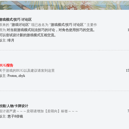
游戏模式/技巧 讨论区
原来的 “
游戏讨论区
” 现已改名为 “
游戏模式/技巧 讨论区
” 主要作
用为:
对当前游戏模式玩法技巧的讨论，对角色使用技巧的交流。
可以尝试设计新的游戏模式互相交流。
版主:
绯月
BUG报告
关于游戏的BUG以及建议请发到这里
1
版主:
Proton
,
zhyk
技能/人物/卡牌设计
设计请严肃～～～卖萌请增加【卖萌向】标签～～～
版主:
悠子8倍镜