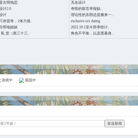
是古明地恋
无名设计
计2.0
奇怪的留言举报贴..
设计
理论性的东西还是搬来一..
只赤蛮奇，1体力值..
exclusive sex dating
古明地姐妹
2022.10.1至今胜率统计..
 私 货（第三十三..
角色不平衡，以及黑幕身..
游戏中
观战中
发送新闻