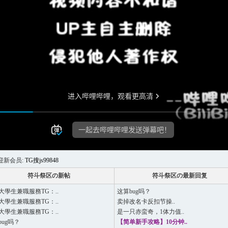
迎新会员:
TG搜js99848
符斗祭区の新帖
符斗祭区の最新回复
大學生兼職服務TG：..
这算bug吗？
大學生兼職服務TG：..
卖掉改名卡反扣节操..
大學生兼職服務TG：..
是一只赤蛮奇，1体力值..
bug吗？
【简单新手攻略】10分钟..