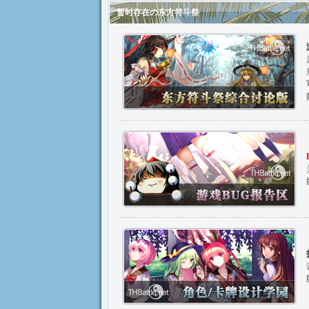
暂时存在の东方符斗祭
方
论
坛