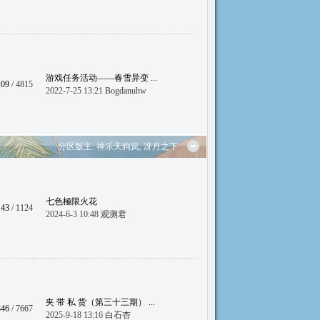
游戏任务活动——春雪异变 ...
209
/ 4815
2022-7-25 13:21
Bogdanuhw
分区版主:
神乐天狗岚
,
冴月之下
七色極限火花
143
/ 1124
2024-6-3 10:48
观测君
夹 带 私 货（第三十三期） ...
846
/ 7667
2025-9-18 13:16
白石杏