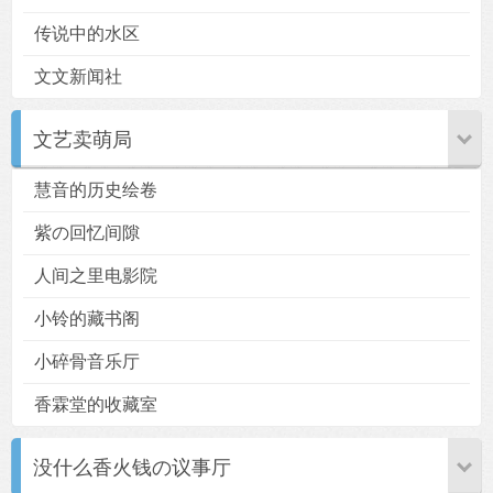
传说中的水区
文文新闻社
文艺卖萌局
慧音的历史绘卷
紫の回忆间隙
人间之里电影院
小铃的藏书阁
小碎骨音乐厅
香霖堂的收藏室
没什么香火钱の议事厅