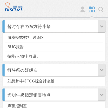
暂时存在の东方符斗祭
游戏模式/技巧 讨论区
BUG报告
技能/人物/卡牌设计
符斗祭の好姬友
幻想梦斗符TCG综合讨论版
光明牛奶指定销售地点
麻薯报到室