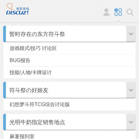
暂时存在の东方符斗祭
游戏模式/技巧 讨论区
BUG报告
技能/人物/卡牌设计
符斗祭の好姬友
幻想梦斗符TCG综合讨论版
光明牛奶指定销售地点
麻薯报到室