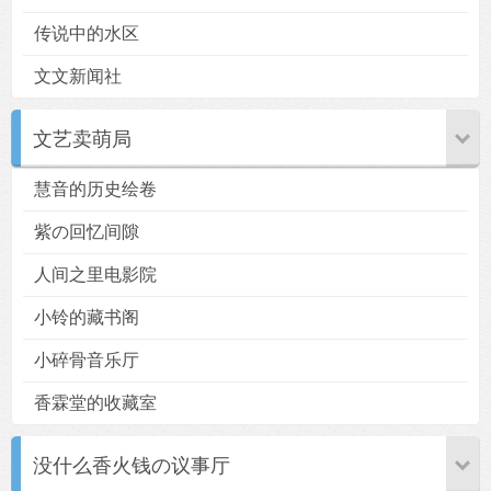
传说中的水区
文文新闻社
文艺卖萌局
慧音的历史绘卷
紫の回忆间隙
人间之里电影院
小铃的藏书阁
小碎骨音乐厅
香霖堂的收藏室
没什么香火钱の议事厅