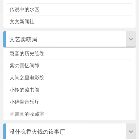
传说中的水区
文文新闻社
文艺卖萌局
慧音的历史绘卷
紫の回忆间隙
人间之里电影院
小铃的藏书阁
小碎骨音乐厅
香霖堂的收藏室
没什么香火钱の议事厅