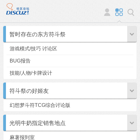
暂时存在の东方符斗祭
游戏模式/技巧 讨论区
BUG报告
技能/人物/卡牌设计
符斗祭の好姬友
幻想梦斗符TCG综合讨论版
光明牛奶指定销售地点
麻薯报到室